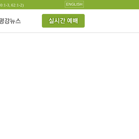
ENGLISH
3, 62:1-2)