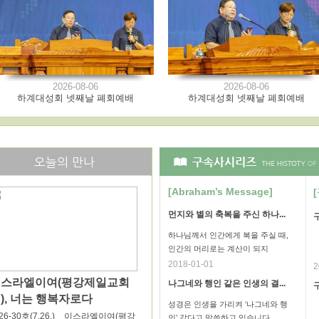
2026-08-06
2026-08-06
하계대성회 넷째날 폐회예배
하계대성회 넷째날 폐회예배
오늘의 만나
[Abraham’s Message]
먼지와 별의 축복을 주신 하나...
구
하나님께서 인간에게 복을 주실 때,
인간의 머리로는 계산이 되지
2018-01-01
2
이스라엘이여(평강제일교회
나그네와 행인 같은 인생의 결...
구
), 너는 행복자로다
성경은 인생을 가리켜 ‘나그네와 행
26-30호(7.26.) 이스라엘이여(평강
인’ 같다고 말씀하고 있습니다.